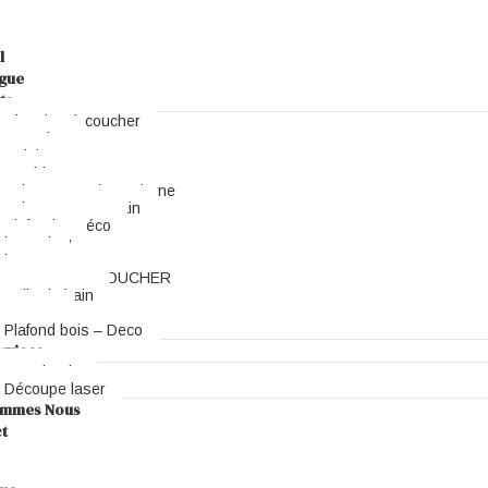
l
gue
ts
Chambre à coucher
Dressing
Cuisines
Meubles
salon marocain moderne
salon contemporain
Plafond & Déco
bungalow
bureau
CHAMBRE A COUCHER
Salle de bain
Parquet
Plafond bois – Deco
rvices
Menuiserie
Découpe laser
ommes Nous
t