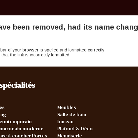
ave been removed, had its name changed
ar of your browser is spelled and formatted correctly
 that the link is incorrectly formatted
spécialités
es
Meubles
ing
Salle de bain
 contemporain
bureau
 marocain moderne
Plafond & Déco
re à coucher
Portes
Menuiserie