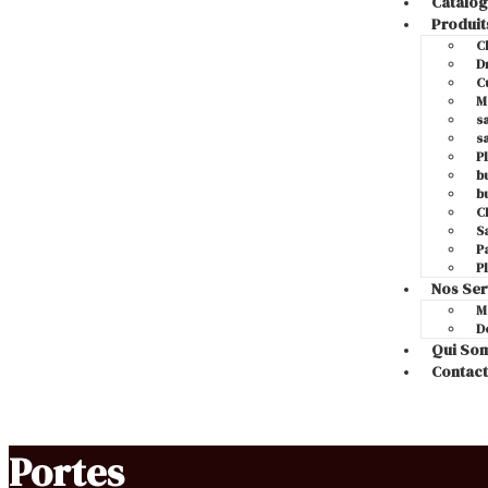
Catalo
Produit
C
D
C
M
s
s
P
b
b
C
S
P
P
Nos Ser
M
D
Qui So
Contact
Portes