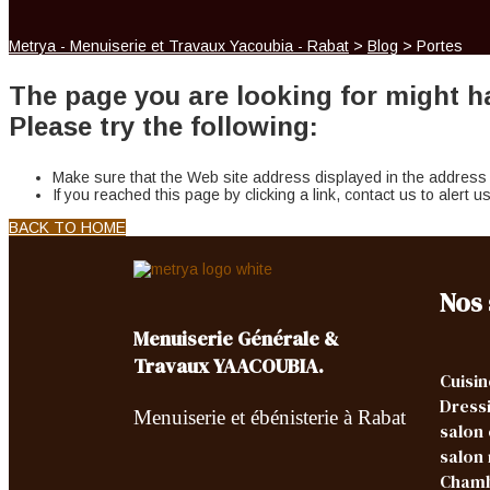
Metrya - Menuiserie et Travaux Yacoubia - Rabat
>
Blog
>
Portes
The page you are looking for might h
Please try the following:
Make sure that the Web site address displayed in the address b
If you reached this page by clicking a link, contact us to alert us
BACK TO HOME
Nos 
Menuiserie Générale &
Travaux YAACOUBIA.
Cuisin
Dress
Menuiserie et ébénisterie à Rabat
salon
salon
Chamb