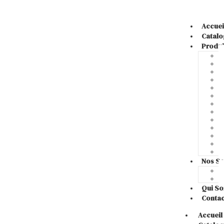
Accuei
Catalo
Produi
Nos Se
Qui S
Contac
Accueil