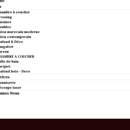
gue
s
hambre à coucher
ressing
uisines
eubles
alon marocain moderne
alon contemporain
lafond & Déco
ungalow
ureau
HAMBRE A COUCHER
alle de bain
arquet
lafond bois – Deco
vices
enuiserie
écoupe laser
mmes Nous