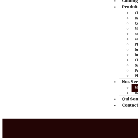
Catalo
Produit
C
D
C
M
s
s
P
b
b
C
S
P
P
Nos Ser
M
D
Qui So
Contact