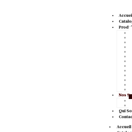
Accuei
Catalo
Produi
Nos Se
Qui S
Contac
Accueil