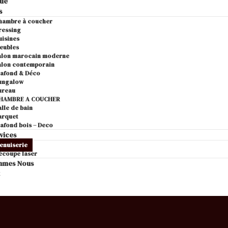
gue
s
hambre à coucher
ressing
uisines
eubles
alon marocain moderne
alon contemporain
lafond & Déco
ungalow
ureau
HAMBRE A COUCHER
alle de bain
arquet
lafond bois – Deco
vices
enuiserie
écoupe laser
mmes Nous