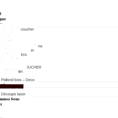
l
gue
ts
Chambre à coucher
Dressing
Cuisines
Meubles
salon marocain moderne
salon contemporain
Plafond & Déco
bungalow
bureau
CHAMBRE A COUCHER
Salle de bain
Parquet
Plafond bois – Deco
rvices
Menuiserie
Découpe laser
ommes Nous
t