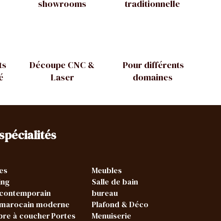
showrooms
traditionnelle
ts
Découpe CNC &
Pour différents
é
Laser
domaines
spécialités
es
Meubles
ing
Salle de bain
 contemporain
bureau
 marocain moderne
Plafond & Déco
re à coucher
Portes
Menuiserie