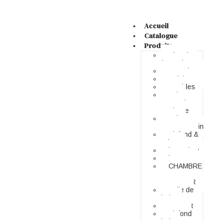
Accueil
Catalogue
Produits
Chambre
à coucher
Dressing
Cuisines
Meubles
salon
marocain
moderne
salon
contemporain
Plafond &
Déco
bungalow
bureau
CHAMBRE
A
COUCHER
Salle de
bain
Parquet
Plafond
bois –