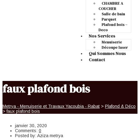
CHAMBRE A
COUCHER
Salle de bain
Parquet
Plafond bois –
Deco
Nos Services
Menuiserie
Découpe laser
Qui Sommes Nous
Contact
faux plafond bois
Metrya - Menuiserie et Travaux Yacoubia - Rabat
>
Plafond & Déco
>
faux plafond bois
janvier 30, 2020
Comments:
0
Posted by:
Aziza metrya