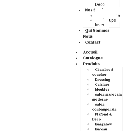
Deco
Nos Services
Menuiserie
Découpe
laser
Qui Sommes
Nous
Contact
Accueil
Catalogue
Produits
Chambre à
coucher
Dressing
Cuisines
Meubles
salon marocain
moderne
salon
contemporain
Plafond &
Déco
bungalow
bureau