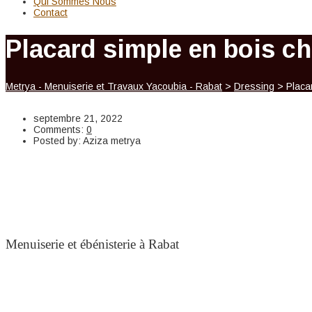
Qui Sommes Nous
Contact
Placard simple en boi
Metrya - Menuiserie et Travaux Yacoubia - Rabat
>
Dressing
>
Plac
septembre 21, 2022
Comments:
0
Posted by:
Aziza metrya
Menuiserie Générale & Travaux YAACOUBIA.
Menuiserie et ébénisterie à Rabat
Nos spécialités
Cuisines