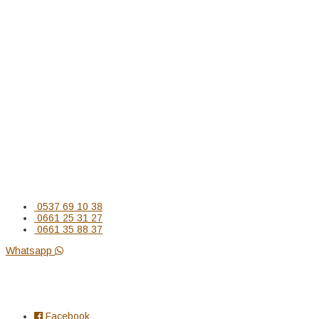
Dressing
salon contemporain
salon marocain moderne
Chambre à coucher
Portes
Parquets
Meubles
Salle de bain
bureau
Plafond & Déco
Menuiserie
Bungalow
Contactez-nous
0537 69 10 38
0661 25 31 27
0661 35 88 37
Whatsapp
Suivez-nous
Facebook