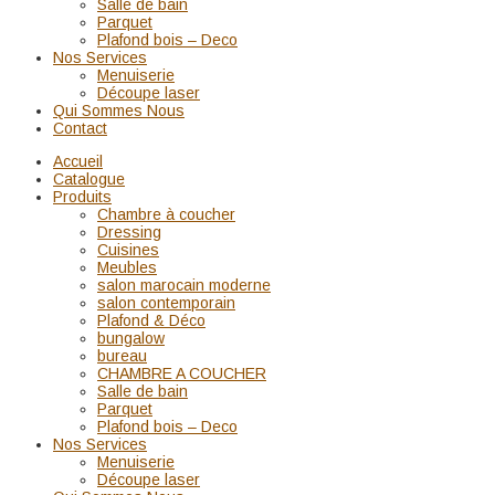
Salle de bain
Parquet
Plafond bois – Deco
Nos Services
Menuiserie
Découpe laser
Qui Sommes Nous
Contact
Accueil
Catalogue
Produits
Chambre à coucher
Dressing
Cuisines
Meubles
salon marocain moderne
salon contemporain
Plafond & Déco
bungalow
bureau
CHAMBRE A COUCHER
Salle de bain
Parquet
Plafond bois – Deco
Nos Services
Menuiserie
Découpe laser