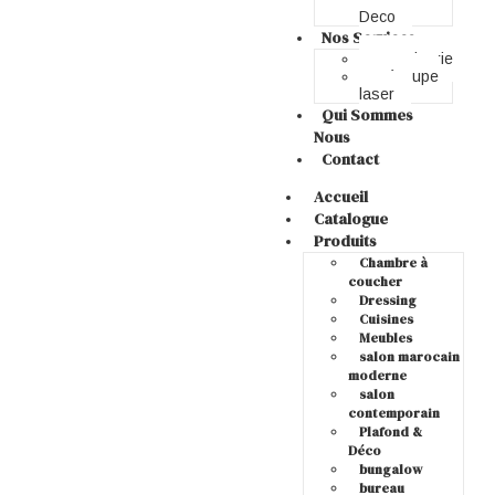
Deco
Nos Services
Menuiserie
Découpe
laser
Qui Sommes
Nous
Contact
Accueil
Catalogue
Produits
Chambre à
coucher
Dressing
Cuisines
Meubles
salon marocain
moderne
salon
contemporain
Plafond &
Déco
bungalow
bureau