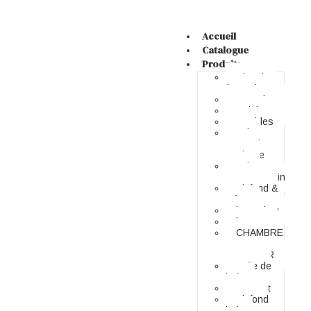
Accueil
Catalogue
Produits
Chambre
à coucher
Dressing
Cuisines
Meubles
salon
marocain
moderne
salon
contemporain
Plafond &
Déco
bungalow
bureau
CHAMBRE
A
COUCHER
Salle de
bain
Parquet
Plafond
bois –