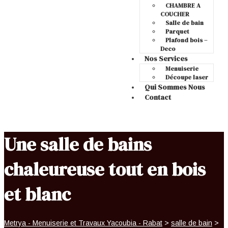
CHAMBRE A
COUCHER
Salle de bain
Parquet
Plafond bois –
Deco
Nos Services
Menuiserie
Découpe laser
Qui Sommes Nous
Contact
Une salle de bains
chaleureuse tout en bois
et blanc
Metrya - Menuiserie et Travaux Yacoubia - Rabat
>
salle de bain
>